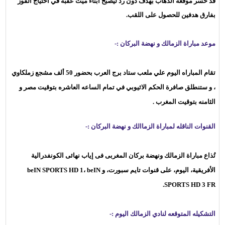
قد خسر موقعة الذهاب بهدف دون رد ليصبح ابناء ميت عقبة في احتياج الفوز
بفارق هدفين للحصول على اللقب.
موعد مباراة الزمالك و نهضة البركان :-
تقام المباراه اليوم علي ملعب ستاد برج العرب بحضور 50 ألف مشجع زملكاوي
، و ستنطلق صافرة الحكم الاثيوبي في تمام الساعه العاشره بتوقيت مصر و
الثامنه بتوقيت المغرب .
القنوات الناقله لمباراة الزماالك و نهضة البركان :-
تُذاع مباراة الزمالك ونهضة بركان المغربى فى إياب نهائى الكونفدرالية
الأفريقية، اليوم، على قنوات تايم سبورت، و beIN SPORTS HD 1، beIN
SPORTS HD 3 FR.
التشكيله المتوقعه لنادي الزمالك اليوم :-