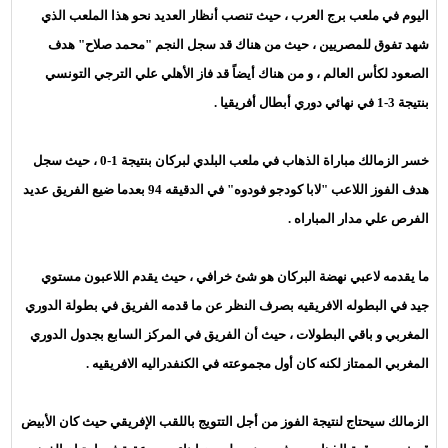
اليوم في ملعب برج العرب ، حيث تنصب أنظار العديد نحو هذا الملعب الذي
شهد تفوق للمصريين ، حيث من هناك قد سجل النجم "محمد صلاح" هدف
الصعود لكأس العالم ، و من هناك أيضاً قد فاز الأهلي علي الترجي التونسي
بنتيجة 3-1 في نهائي دوري أبطال أفريقيا .
خسر الزمالك مباراة الذهاب في ملعب
البلدي لبركان بنتيجة 1-0 ، حيث سجل
هدف الفوز اللاعب "لابا كودجو فودوه" في الدقيقه 94 بعدما ضيع الفريق عديد
الفرص علي مدار المباراه .
ما يقدمه لاعبي نهضة البركان هو شئ خرافي ، حيث يقدم اللاعبون مستوي
جيد في البطوله الافريقيه بصرف النظر عن ما قدمه الفريق في بطولة الدوري
المغربي و باقي البطولات ، حيث أن الفريق في المركز السابع بجدول الدوري
المغربي الممتاز لكنه كان أول مجموعته في الكنفدراليه الافريقيه .
الزمالك سيحتاج لنتيجة الفوز من أجل التتويج باللقب الإفريقي حيث كان الأبيض