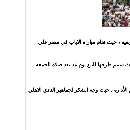
للقاء نهائي الكنفدراليه الأفريقيه ، حيث تقام مباراة الاياب في مصر علي
 صلاة الجمعة 
و كشف رئيس مجلس الأداره عن تلقيه لعديد من المكالمات في الفتره الأخيره من لاعبي النادي الأهلي و مجلس الأداره ، حيث وجه الشكر لجماهير النادي الاهلي 