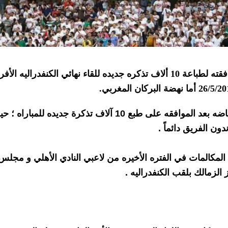
اعلن مرتضي منصور رئيس نادي الزمالك عن موافقته لطباعة 10 ألاف تذكره جديده 
جديده للمباراه ؛ حيث سيتم طرحها للبيع يوم غد بعد
ون الفريق دائماً .
 الزمالك بلقب الكنفدراليه .